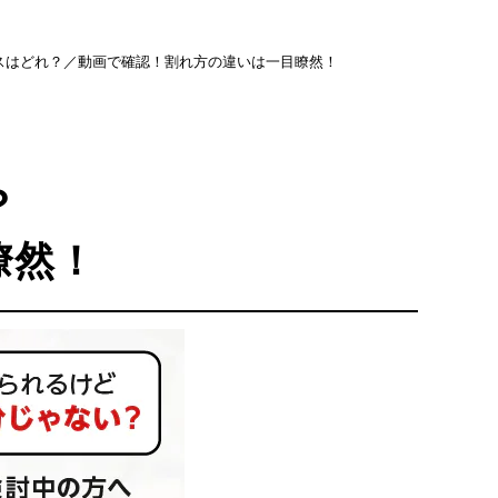
スはどれ？／動画で確認！割れ方の違いは一目瞭然！
？
瞭然！