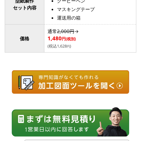
型紙製作
クーピーペン
セット内容
マスキングテープ
運送用の箱
通常
2,000円
→
1,480
価格
円
1,628
円