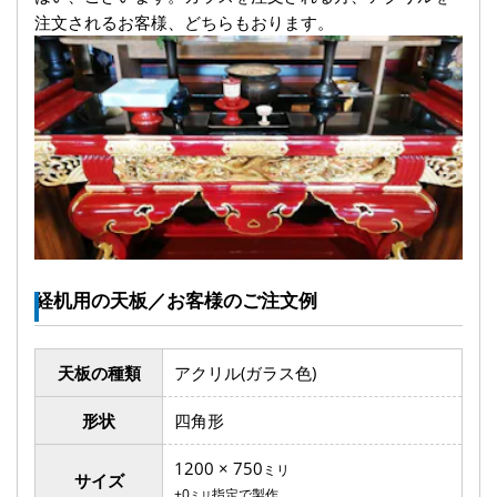
注文されるお客様、どちらもおります。
経机用の天板／お客様のご注文例
天板の種類
アクリル(ガラス色)
形状
四角形
1200 × 750
ミリ
サイズ
+0
指定で製作
ミリ