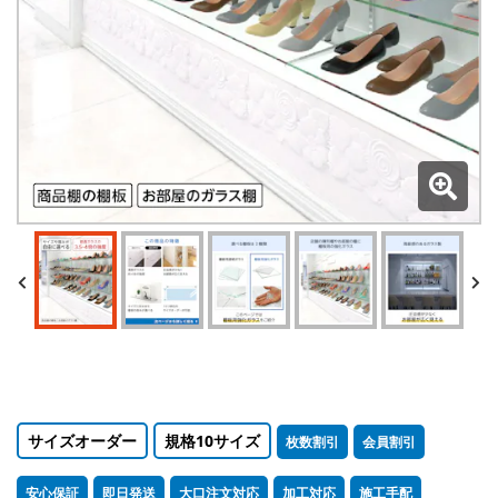
サイズオーダー
規格10サイズ
枚数割引
会員割引
安心保証
即日発送
大口注文対応
加工対応
施工手配