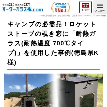
menu
お電話
メニュー
2022年8月期 指定領域における市場調査 調査機関:日本マーケティングリサーチ機構
キャンプの必需品！ロケット
ストーブの覗き窓に「耐熱ガ
ラス(耐熱温度 700℃タイ
プ)」を使用した事例(徳島県K
様)