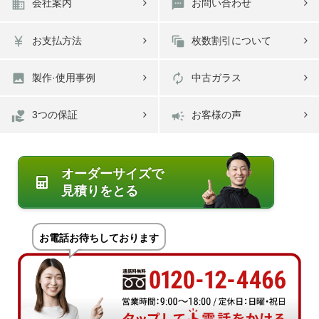
business
textsms
会社案内
お問い合わせ
currency_yen
auto_awesome_motion
お支払方法
枚数割引について
image
autorenew
製作·使用事例
中古ガラス
volunteer_activism
campaign
3つの保証
お客様の声
オーダーサイズで
見積りをとる
お電話お待ちしております