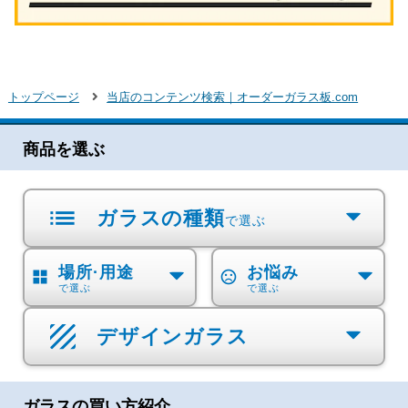
トップページ
当店のコンテンツ検索｜オーダーガラス板.com
商品を選ぶ
list
ガラスの種類
で選ぶ
場所·用途
お悩み
grid_view
sentiment_dissatisfied
で選ぶ
で選ぶ
デザインガラス
ガラスの買い方紹介