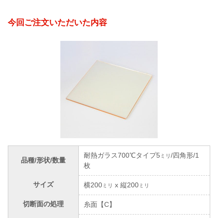
今回ご注文いただいた内容
耐熱ガラス700℃タイプ5
/四角形/1
ミリ
品種/形状/数量
枚
サイズ
横200
x 縦200
ミリ
ミリ
切断面の処理
糸面【C】