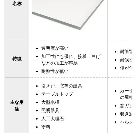
名称
透明度が高い
耐衝撃
加工性にも優れ、接着、曲げ
特徴
耐候性
などの加工が容易
傷が付
耐熱性が低い
引き戸、窓等の建具
カーポ
テーブルトップ
の屋根
主な用
大型水槽
窓ガラ
途
照明器具
覗き窓
人工大理石
ヘルメ
塗料