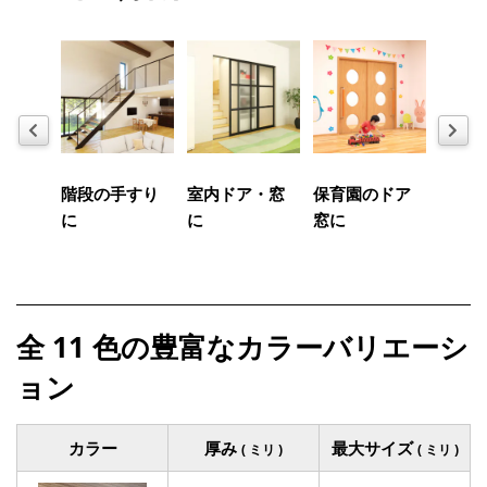
Previous
Next
ース
階段の手すり
室内ドア・窓
保育園のドア
テー
に
に
窓に
プに
全 11 色の豊富なカラーバリエーシ
ョン
カラー
厚み
最大サイズ
( ミリ )
( ミリ )