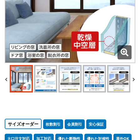
サイズオーダー
枚数割引
会員割引
安心保証
大口注文対応
加工対応
優れた断熱性
優れた対候性
屋外OK