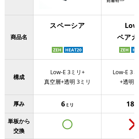
スペーシア
Low
ペアガ
商品名
ZEH
HEAT20
ZEH
HE
Low-E 3ミリ+
Low-E 3
構成
真空層+透明 3ミリ
+透明 
6
18
厚み
ミリ
ミ
単板から
交換