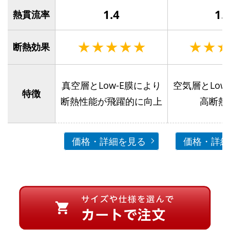
1.4
1.
熱貫流率
★★★★★
★★★
断熱効果
真空層とLow-E膜により
空気層とLow
特徴
断熱性能が飛躍的に向上
高断熱
価格・詳細を見る
価格・詳細