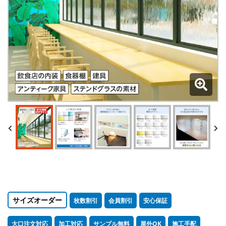
サイズオーダー
枚数割引
会員割引
安心保証
大口注文対応
加工対応
サンプル無料
屋外OK
施工手配