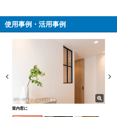
使用事例・活用事例
室内窓に
店舗のパーテーションに
室内のドア窓に
窓ガラスに