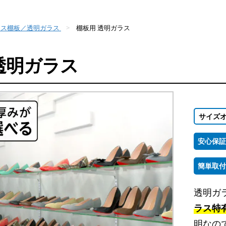
ラス棚板／透明ガラス
棚板用 透明ガラス
透明ガラス
サイズ
安心保証
簡単取付
透明ガ
ラス特
明なの