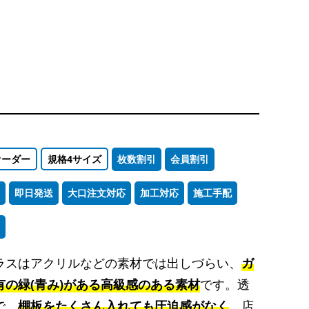
オーダー
規格4サイズ
枚数割引
会員割引
即日発送
大口注文対応
加工対応
施工手配
ラスはアクリルなどの素材では出しづらい、
ガ
有の緑(青み)がある高級感のある素材
です。透
で、
棚板をたくさん入れても圧迫感がなく
、店