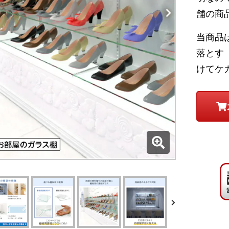
舗の商
当商品
落とす
けてケ