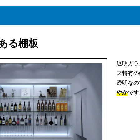
ある棚板
透明ガラ
ス特有の
透明なの
やか
です