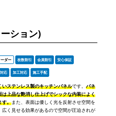
ーション)
オーダー
枚数割引
会員割引
安心保証
対応
加工対応
施工手配
くいステンレス製のキッチンパネル
です。
パネ
面は上品な艶消し仕上げでシックな内装によく
ます。
また、表面は優しく光を反射させ空間を
、広く見せる効果があるので空間が圧迫されが