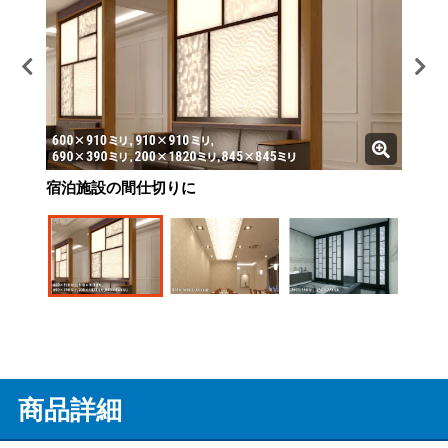
宿泊施設の間仕切りに
ホテルの照明カバーに
住宅の間仕切りに
商品詳細