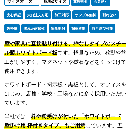
サイズオーダー
規格2サイズ
枚数割引
会員割引
安心保証
大口注文対応
加工対応
サンプル無料
割れない
超軽量
優れた耐候性
簡単取付
簡単移動
持ち運び可能
壁や家具に直接貼り付ける、枠なしタイプのスチー
ル製ホワイトボード板
です。軽量なため、移動や施
工がしやすく、マグネットや磁石などをくっつけて
使用できます。
ホワイトボード・掲示板・黒板として、オフィスを
はじめ、店舗・学校・工場などに多く採用いただい
ています。
当社では、
枠や粉受けが付いた「ホワイトボード
壁掛け用 枠付きタイプ」もご用意
しています。五