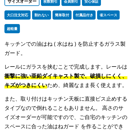
サイズオーダー
枚数割引
会員割引
安心保証
大口注文対応
割れない
簡単取付
付属品付き
省スペース
超軽量
キッチンでの油はね ( 水はね ) を防止するガラス製
ガード。
レールにガラスを挟むことで完成します。レールは
衝撃に強い亜鉛ダイキャスト製で、破損しにくく、
キズがつきにくい
ため、綺麗なまま長く使えます。
また、取り付けはキッチン天板に直接ビス止めする
タイプなので倒れることもありません。 高さのサ
イズオーダーが可能ですので、ご自宅のキッチンの
スペースに合った油はねガード を作ることができ