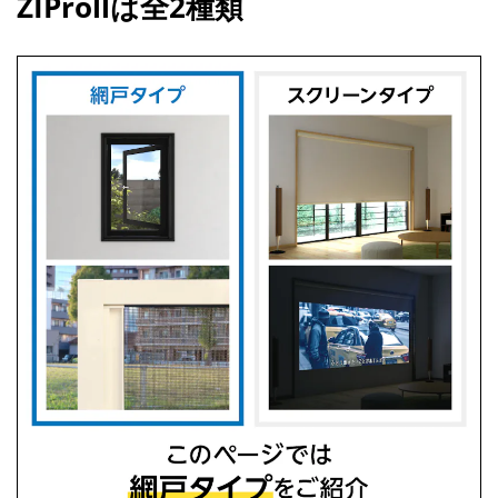
ZIProllは全2種類