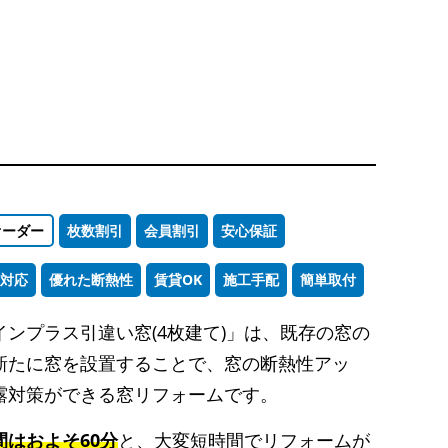
オーダー
枚数割引
会員割引
安心保証
対応
優れた断熱性
賃貸OK
施工手配
簡単取付
インプラス引違い窓(4枚建て)」は、既存の窓の
新たに窓を設置することで、窓の断熱性アッ
露対策ができる窓リフォームです。
間はおよそ60分
と、大変短時間でリフォームが