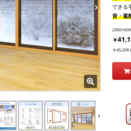
できる
音・遮
2000×6
41,
￥
￥45,298