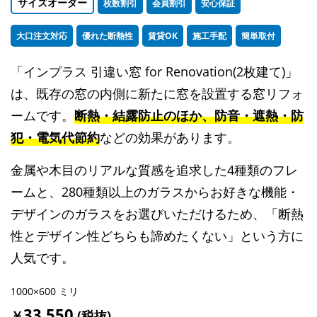
サイズオーダー
枚数割引
会員割引
安心保証
大口注文対応
優れた断熱性
賃貸OK
施工手配
簡単取付
「インプラス 引違い窓 for Renovation(2枚建て)」
は、既存の窓の内側に新たに窓を設置する窓リフォ
ームです。
断熱・結露防止のほか、防音・遮熱・防
犯・電気代節約
などの効果があります。
金属や木目のリアルな質感を追求した4種類のフレ
ームと、280種類以上のガラスからお好きな機能・
デザインのガラスをお選びいただけるため、「断熱
性とデザイン性どちらも諦めたくない」という方に
人気です。
1000×600 ミリ
33,550
￥
(税抜)