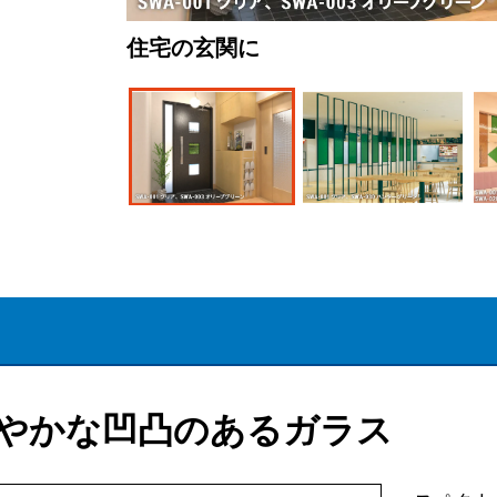
住宅の玄関に
店舗の間仕切りに
店舗の室内窓に
やかな凹凸のあるガラス