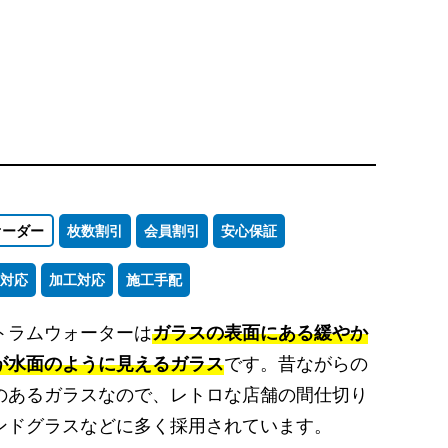
オーダー
枚数割引
会員割引
安心保証
対応
加工対応
施工手配
トラムウォーターは
ガラスの表面にある緩やか
が水面のように見えるガラス
です。昔ながらの
のあるガラスなので、レトロな店舗の間仕切り
ンドグラスなどに多く採用されています。