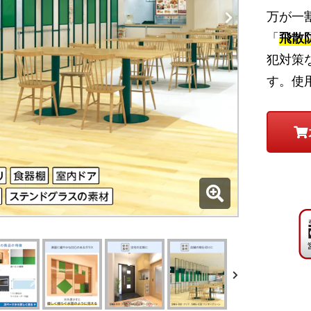
万が一
「
飛散
犯対策
す。使