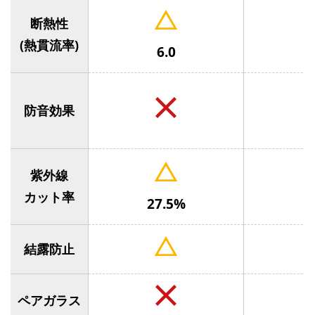
断熱性
(熱貫流率)
6.0
防音効果
紫外線
カット率
27.5%
結露防止
ペアガラス