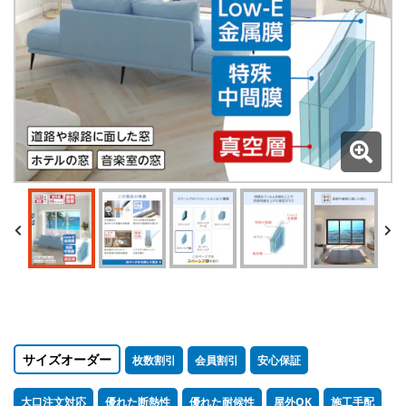
サイズオーダー
枚数割引
会員割引
安心保証
大口注文対応
優れた断熱性
優れた耐候性
屋外OK
施工手配