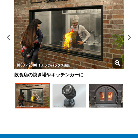
飲食店の焼き場やキッチンカーに
照明シェードに
薪ストーブの窓に
炉観察用ののぞき窓に
機械部品に
半導体製造部品に