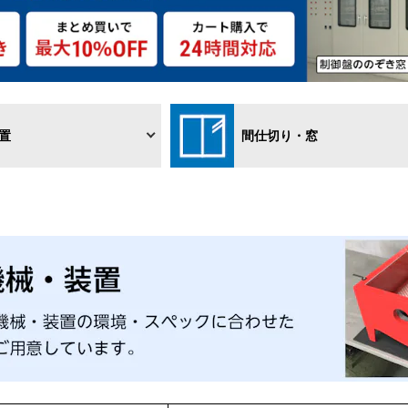
置
間仕切り・窓