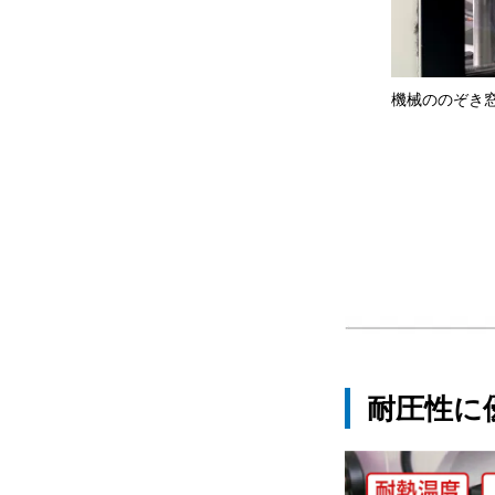
メータの保護ガラス
機械ののぞき
耐圧性に