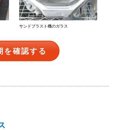
サンドブラスト機のガラス
メータの保
期を確認する
ス