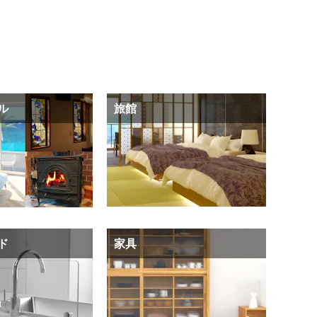
ル
旅館
ド
家具